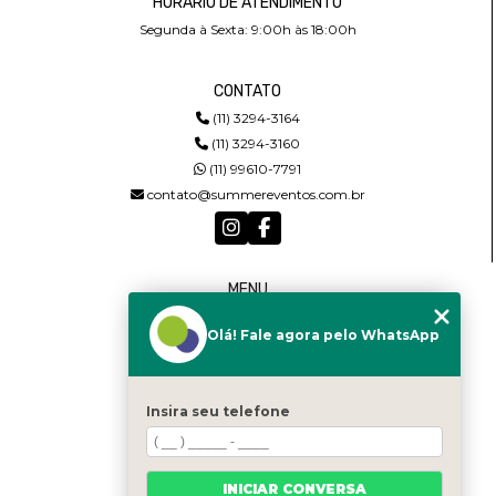
HORÁRIO DE ATENDIMENTO
Segunda à Sexta: 9:00h às 18:00h
CONTATO
(11) 3294-3164
(11) 3294-3160
(11) 99610-7791
contato@summereventos.com.br
MENU
HOME
Olá! Fale agora pelo WhatsApp
QUEM SOMOS
SERVIÇOS
CASTING
CONTATO
Insira seu telefone
CATEGORIAS
MAPA DO SITE
INICIAR CONVERSA