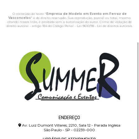
O conteúdo do texto "
Empresa de Modelo em Evento em Ferraz de
Vasconcelos
" é de direito reservado. Sua reprodução, parcial ou total, mesmo
citando nossos links, é proibida sem a autorização do autor. Crime de violação de
direito autoral – artigo 184 do Código Penal –
Lei 9610/98 - Lei de direitos autorais
.
ENDEREÇO
Av. Luiz Dumont Villares, 2210, Sala 12 - Parada Inglesa
São Paulo - SP - 02239-000