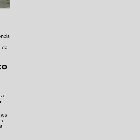
ência
o do
to
s e
m
mos
za
ra