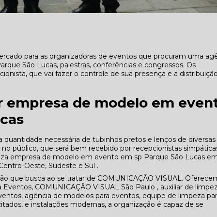
rcado para as organizadoras de eventos que procuram uma ag
ue São Lucas, palestras, conferências e congressos. Os
onista, que vai fazer o controle de sua presença e a distribuiçã
ar empresa de modelo em even
ucas
quantidade necessária de tubinhos pretos e lenços de diversas
o no público, que será bem recebido por recepcionistas simpática
iliza empresa de modelo em evento em sp Parque São Lucas e
 Centro-Oeste, Sudeste e Sul .
ção que busca ao se tratar de COMUNICAÇÃO VISUAL. Oferece
a Eventos, COMUNICAÇÃO VISUAL São Paulo , auxiliar de limpe
ventos, agência de modelos para eventos, equipe de limpeza pa
itados, e instalações modernas, a organização é capaz de se