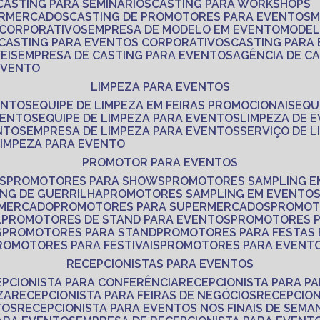
CASTING PARA SEMINÁRIOS
CASTING PARA WORKSHOPS
ERMERCADOS
CASTING DE PROMOTORES PARA EVENTOS
 CORPORATIVOS
EMPRESA DE MODELO EM EVENTO
MODE
CASTING PARA EVENTOS CORPORATIVOS
CASTING PARA
EIS
EMPRESA DE CASTING PARA EVENTOS
AGÊNCIA DE C
 EVENTO
LIMPEZA PARA EVENTOS
ENTOS
EQUIPE DE LIMPEZA EM FEIRAS PROMOCIONAIS
EQ
VENTOS
EQUIPE DE LIMPEZA PARA EVENTOS
LIMPEZA DE 
NTOS
EMPRESA DE LIMPEZA PARA EVENTOS
SERVIÇO DE 
LIMPEZA PARA EVENTO
PROMOTOR PARA EVENTOS
S
PROMOTORES PARA SHOWS
PROMOTORES SAMPLING E
ING DE GUERRILHA
PROMOTORES SAMPLING EM EVENTO
 MERCADO
PROMOTORES PARA SUPERMERCADOS
PROMOT
L
PROMOTORES DE STAND PARA EVENTOS
PROMOTORES 
S
PROMOTORES PARA STAND
PROMOTORES PARA FESTAS
PROMOTORES PARA FESTIVAIS
PROMOTORES PARA EVENT
RECEPCIONISTAS PARA EVENTOS
EPCIONISTA PARA CONFERÊNCIA
RECEPCIONISTA PARA P
ZA
RECEPCIONISTA PARA FEIRAS DE NEGÓCIOS
RECEPCIO
TOS
RECEPCIONISTA PARA EVENTOS NOS FINAIS DE SEMA