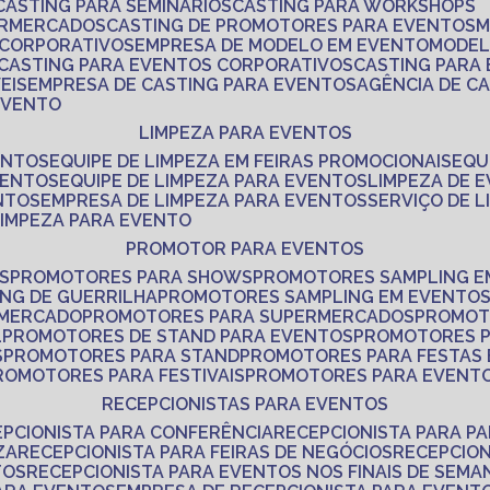
CASTING PARA SEMINÁRIOS
CASTING PARA WORKSHOPS
ERMERCADOS
CASTING DE PROMOTORES PARA EVENTOS
 CORPORATIVOS
EMPRESA DE MODELO EM EVENTO
MODE
CASTING PARA EVENTOS CORPORATIVOS
CASTING PARA
EIS
EMPRESA DE CASTING PARA EVENTOS
AGÊNCIA DE C
 EVENTO
LIMPEZA PARA EVENTOS
ENTOS
EQUIPE DE LIMPEZA EM FEIRAS PROMOCIONAIS
EQ
VENTOS
EQUIPE DE LIMPEZA PARA EVENTOS
LIMPEZA DE 
NTOS
EMPRESA DE LIMPEZA PARA EVENTOS
SERVIÇO DE 
LIMPEZA PARA EVENTO
PROMOTOR PARA EVENTOS
S
PROMOTORES PARA SHOWS
PROMOTORES SAMPLING E
ING DE GUERRILHA
PROMOTORES SAMPLING EM EVENTO
 MERCADO
PROMOTORES PARA SUPERMERCADOS
PROMOT
L
PROMOTORES DE STAND PARA EVENTOS
PROMOTORES 
S
PROMOTORES PARA STAND
PROMOTORES PARA FESTAS
PROMOTORES PARA FESTIVAIS
PROMOTORES PARA EVENT
RECEPCIONISTAS PARA EVENTOS
EPCIONISTA PARA CONFERÊNCIA
RECEPCIONISTA PARA P
ZA
RECEPCIONISTA PARA FEIRAS DE NEGÓCIOS
RECEPCIO
TOS
RECEPCIONISTA PARA EVENTOS NOS FINAIS DE SEMA