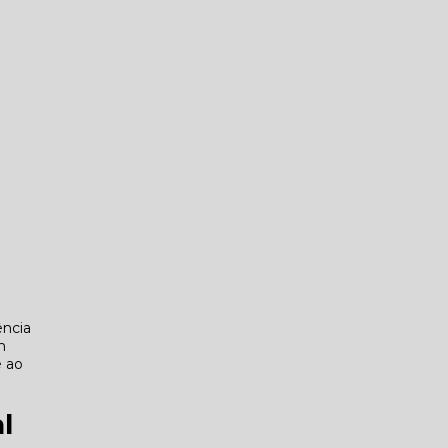
ência
m
e ao
l