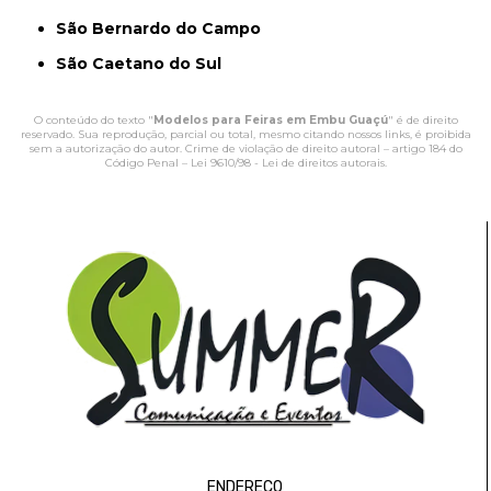
São Bernardo do Campo
São Caetano do Sul
O conteúdo do texto "
Modelos para Feiras em Embu Guaçú
" é de direito
reservado. Sua reprodução, parcial ou total, mesmo citando nossos links, é proibida
sem a autorização do autor. Crime de violação de direito autoral – artigo 184 do
Código Penal –
Lei 9610/98 - Lei de direitos autorais
.
ENDEREÇO