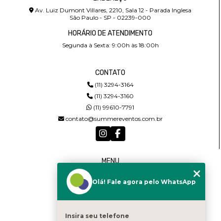
Av. Luiz Dumont Villares, 2210, Sala 12 - Parada Inglesa
São Paulo - SP - 02239-000
HORÁRIO DE ATENDIMENTO
Segunda à Sexta: 9:00h às 18:00h
CONTATO
(11) 3294-3164
(11) 3294-3160
(11) 99610-7791
contato@summereventos.com.br
MENU
HOME
Olá! Fale agora pelo WhatsApp
QUEM SOMOS
SERVIÇOS
CASTING
CONTATO
Insira seu telefone