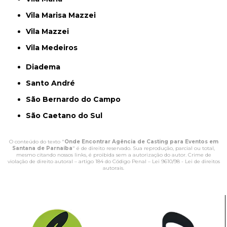
Vila Marisa Mazzei
Vila Mazzei
Vila Medeiros
Diadema
Santo André
São Bernardo do Campo
São Caetano do Sul
O conteúdo do texto "
Onde Encontrar Agência de Casting para Eventos em
Santana de Parnaíba
" é de direito reservado. Sua reprodução, parcial ou total,
mesmo citando nossos links, é proibida sem a autorização do autor. Crime de
violação de direito autoral – artigo 184 do Código Penal –
Lei 9610/98 - Lei de direitos
autorais
.