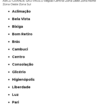
ABCD
GRANDE SÃO PAULO
Região Central
Zona Leste
Zona Norte
Zona Oeste
Zona Sul
Aclimação
Bela Vista
Bixiga
Bom Retiro
Brás
Cambuci
Centro
Consolação
Glicério
Higienópolis
Liberdade
Luz
Pari