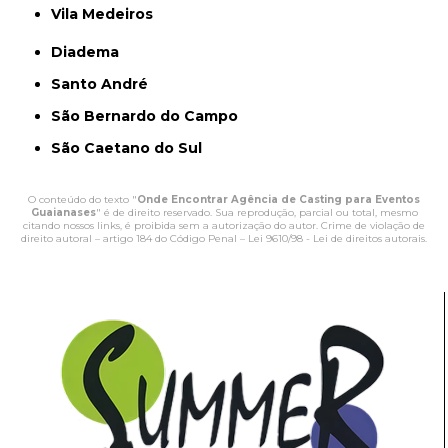
Vila Medeiros
Diadema
Santo André
São Bernardo do Campo
São Caetano do Sul
O conteúdo do texto "
Onde Encontrar Agência de Casting para Eventos
Guaianases
" é de direito reservado. Sua reprodução, parcial ou total, mesmo
citando nossos links, é proibida sem a autorização do autor. Crime de violação de
direito autoral – artigo 184 do Código Penal –
Lei 9610/98 - Lei de direitos autorais
.