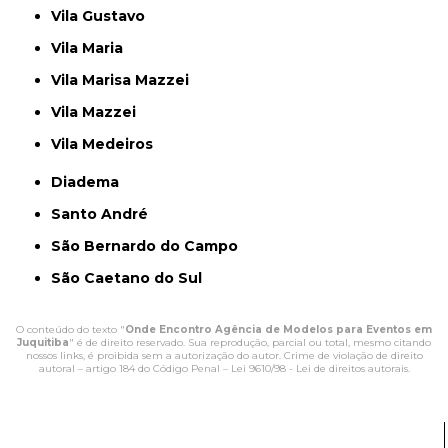
Vila Gustavo
Vila Maria
Vila Marisa Mazzei
Vila Mazzei
Vila Medeiros
Diadema
Santo André
São Bernardo do Campo
São Caetano do Sul
O conteúdo do texto "
Onde Encontro Agência de Modelos para Eventos em
Juquitiba
" é de direito reservado. Sua reprodução, parcial ou total, mesmo citando
nossos links, é proibida sem a autorização do autor. Crime de violação de direito
autoral – artigo 184 do Código Penal –
Lei 9610/98 - Lei de direitos autorais
.