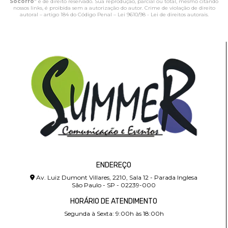
Socorro
" é de direito reservado. Sua reprodução, parcial ou total, mesmo citando
nossos links, é proibida sem a autorização do autor. Crime de violação de direito
autoral – artigo 184 do Código Penal –
Lei 9610/98 - Lei de direitos autorais
.
ENDEREÇO
Av. Luiz Dumont Villares, 2210, Sala 12 - Parada Inglesa
São Paulo - SP - 02239-000
HORÁRIO DE ATENDIMENTO
Segunda à Sexta: 9:00h às 18:00h