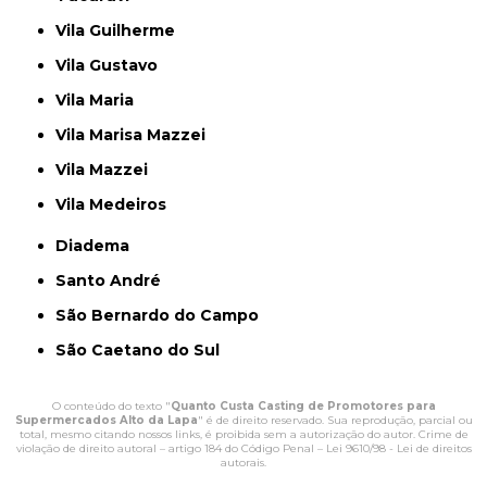
Vila Guilherme
Vila Gustavo
Vila Maria
Vila Marisa Mazzei
Vila Mazzei
Vila Medeiros
Diadema
Santo André
São Bernardo do Campo
São Caetano do Sul
O conteúdo do texto "
Quanto Custa Casting de Promotores para
Supermercados Alto da Lapa
" é de direito reservado. Sua reprodução, parcial ou
total, mesmo citando nossos links, é proibida sem a autorização do autor. Crime de
violação de direito autoral – artigo 184 do Código Penal –
Lei 9610/98 - Lei de direitos
autorais
.