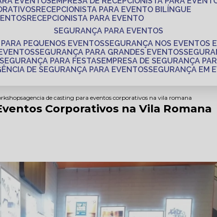
PARA EVENTOS
EMPRESA DE RECEPCIONISTA PARA EVENT
ORATIVOS
RECEPCIONISTA PARA EVENTO BILÍNGUE
VENTOS
RECEPCIONISTA PARA EVENTO
SEGURANÇA PARA EVENTOS
 PARA PEQUENOS EVENTOS
SEGURANÇA NOS EVENTOS 
 EVENTOS
SEGURANÇA PARA GRANDES EVENTOS
SEGUR
SEGURANÇA PARA FESTAS
EMPRESA DE SEGURANÇA PA
AGÊNCIA DE SEGURANÇA PARA EVENTOS
SEGURANÇA EM 
orkshops
agencia de casting para eventos corporativos na vila romana
Eventos Corporativos na Vila Romana