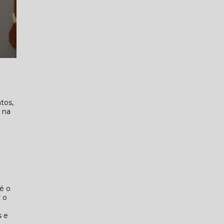
tos,
 na
é o
r o
s e