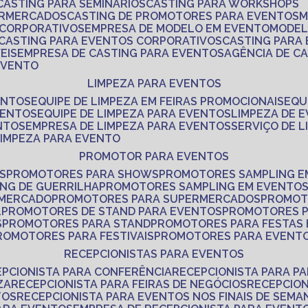
CASTING PARA SEMINÁRIOS
CASTING PARA WORKSHOPS
ERMERCADOS
CASTING DE PROMOTORES PARA EVENTOS
 CORPORATIVOS
EMPRESA DE MODELO EM EVENTO
MODE
CASTING PARA EVENTOS CORPORATIVOS
CASTING PARA
EIS
EMPRESA DE CASTING PARA EVENTOS
AGÊNCIA DE C
 EVENTO
LIMPEZA PARA EVENTOS
ENTOS
EQUIPE DE LIMPEZA EM FEIRAS PROMOCIONAIS
EQ
VENTOS
EQUIPE DE LIMPEZA PARA EVENTOS
LIMPEZA DE 
NTOS
EMPRESA DE LIMPEZA PARA EVENTOS
SERVIÇO DE 
LIMPEZA PARA EVENTO
PROMOTOR PARA EVENTOS
S
PROMOTORES PARA SHOWS
PROMOTORES SAMPLING E
ING DE GUERRILHA
PROMOTORES SAMPLING EM EVENTO
 MERCADO
PROMOTORES PARA SUPERMERCADOS
PROMOT
L
PROMOTORES DE STAND PARA EVENTOS
PROMOTORES 
S
PROMOTORES PARA STAND
PROMOTORES PARA FESTAS
PROMOTORES PARA FESTIVAIS
PROMOTORES PARA EVENT
RECEPCIONISTAS PARA EVENTOS
EPCIONISTA PARA CONFERÊNCIA
RECEPCIONISTA PARA P
ZA
RECEPCIONISTA PARA FEIRAS DE NEGÓCIOS
RECEPCIO
TOS
RECEPCIONISTA PARA EVENTOS NOS FINAIS DE SEMA