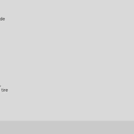
 de
e
,
tire