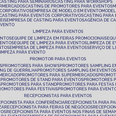
CASTING PARA SEMINÁRIOS
CASTING PARA WORKSHOPS
ERMERCADOS
CASTING DE PROMOTORES PARA EVENTOS
 CORPORATIVOS
EMPRESA DE MODELO EM EVENTO
MODE
CASTING PARA EVENTOS CORPORATIVOS
CASTING PARA
EIS
EMPRESA DE CASTING PARA EVENTOS
AGÊNCIA DE C
 EVENTO
LIMPEZA PARA EVENTOS
ENTOS
EQUIPE DE LIMPEZA EM FEIRAS PROMOCIONAIS
EQ
VENTOS
EQUIPE DE LIMPEZA PARA EVENTOS
LIMPEZA DE 
NTOS
EMPRESA DE LIMPEZA PARA EVENTOS
SERVIÇO DE 
LIMPEZA PARA EVENTO
PROMOTOR PARA EVENTOS
S
PROMOTORES PARA SHOWS
PROMOTORES SAMPLING E
ING DE GUERRILHA
PROMOTORES SAMPLING EM EVENTO
 MERCADO
PROMOTORES PARA SUPERMERCADOS
PROMOT
L
PROMOTORES DE STAND PARA EVENTOS
PROMOTORES 
S
PROMOTORES PARA STAND
PROMOTORES PARA FESTAS
PROMOTORES PARA FESTIVAIS
PROMOTORES PARA EVENT
RECEPCIONISTAS PARA EVENTOS
EPCIONISTA PARA CONFERÊNCIA
RECEPCIONISTA PARA P
ZA
RECEPCIONISTA PARA FEIRAS DE NEGÓCIOS
RECEPCIO
TOS
RECEPCIONISTA PARA EVENTOS NOS FINAIS DE SEMA