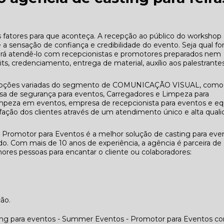
fatores para que aconteça. A recepção ao público do workshop 
e a sensação de confiança e credibilidade do evento. Seja qual fo
rá atendê-lo com recepcionistas e promotores preparados nem
s, credenciamento, entrega de material, auxílio aos palestrante
o opções variadas do segmento de COMUNICAÇÃO VISUAL, como
de segurança para eventos, Carregadores e Limpeza para
 limpeza em eventos, empresa de recepcionista para eventos e e
fação dos clientes através de um atendimento único e alta qual
 Promotor para Eventos é a melhor solução de casting para eve
. Com mais de 10 anos de experiência, a agência é parceira de
res pessoas para encantar o cliente ou colaboradores:
ção.
ing para eventos - Summer Eventos - Promotor para Eventos co