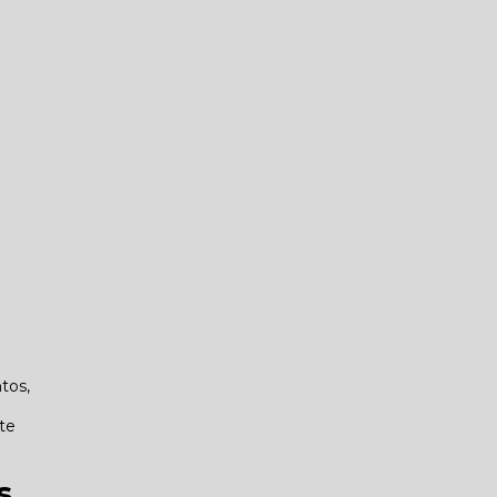
tos,
nte
s