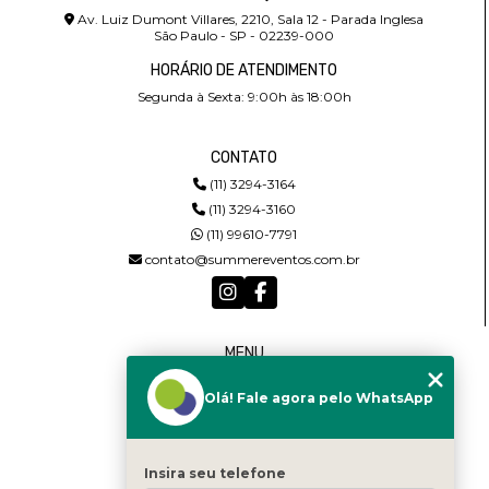
Av. Luiz Dumont Villares, 2210, Sala 12 - Parada Inglesa
São Paulo - SP - 02239-000
HORÁRIO DE ATENDIMENTO
Segunda à Sexta: 9:00h às 18:00h
CONTATO
(11) 3294-3164
(11) 3294-3160
(11) 99610-7791
contato@summereventos.com.br
MENU
HOME
Olá! Fale agora pelo WhatsApp
QUEM SOMOS
SERVIÇOS
CASTING
CONTATO
Insira seu telefone