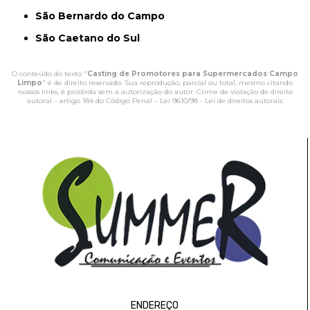
São Bernardo do Campo
São Caetano do Sul
O conteúdo do texto "
Casting de Promotores para Supermercados Campo
Limpo
" é de direito reservado. Sua reprodução, parcial ou total, mesmo citando
nossos links, é proibida sem a autorização do autor. Crime de violação de direito
autoral – artigo 184 do Código Penal –
Lei 9610/98 - Lei de direitos autorais
.
ENDEREÇO