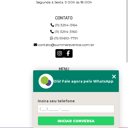
Segunda à Sexta: 9:00h às 18:00h
CONTATO
(11) 3294-3164
(11) 3294-3160
(11) 99610-7791
contato@summereventos.com.br
MENU
HOME
Olá! Fale agora pelo WhatsApp
QUEM SOMOS
SERVIÇOS
CASTING
CONTATO
Insira seu telefone
CATEGORIAS
MAPA DO SITE
INICIAR CONVERSA