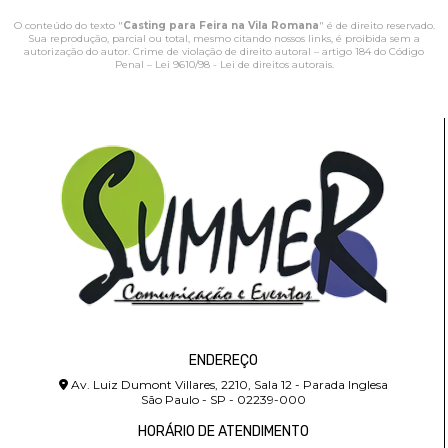
O conteúdo do texto "
Casting para Feira na Vila Romana
" é de direito reservado.
Sua reprodução, parcial ou total, mesmo citando nossos links, é proibida sem a
autorização do autor. Crime de violação de direito autoral – artigo 184 do Código
Penal –
Lei 9610/98 - Lei de direitos autorais
.
ENDEREÇO
Av. Luiz Dumont Villares, 2210, Sala 12 - Parada Inglesa
São Paulo - SP - 02239-000
HORÁRIO DE ATENDIMENTO