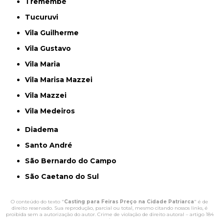
Tremembé
Tucuruvi
Vila Guilherme
Vila Gustavo
Vila Maria
Vila Marisa Mazzei
Vila Mazzei
Vila Medeiros
Diadema
Santo André
São Bernardo do Campo
São Caetano do Sul
O conteúdo do texto "
Casting para Feiras Preço na Cidade Patriarca
" é de
direito reservado. Sua reprodução, parcial ou total, mesmo citando nossos links, é
proibida sem a autorização do autor. Crime de violação de direito autoral – artigo 184