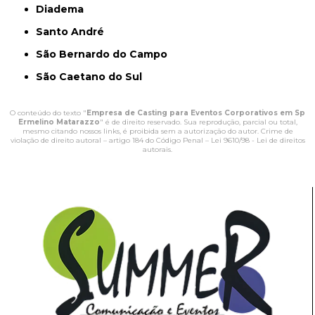
Diadema
Santo André
São Bernardo do Campo
São Caetano do Sul
O conteúdo do texto "
Empresa de Casting para Eventos Corporativos em Sp
Ermelino Matarazzo
" é de direito reservado. Sua reprodução, parcial ou total,
mesmo citando nossos links, é proibida sem a autorização do autor. Crime de
violação de direito autoral – artigo 184 do Código Penal –
Lei 9610/98 - Lei de direitos
autorais
.