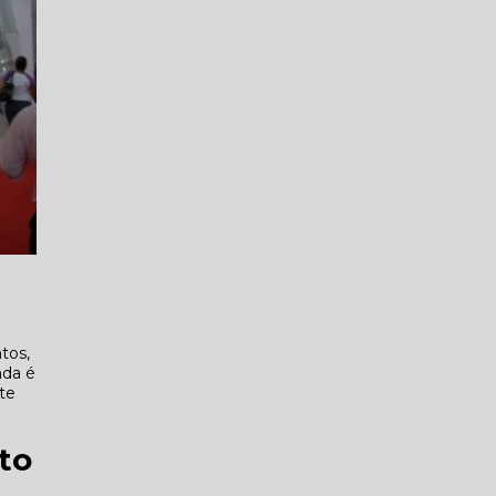
tos,
nda é
nte
to