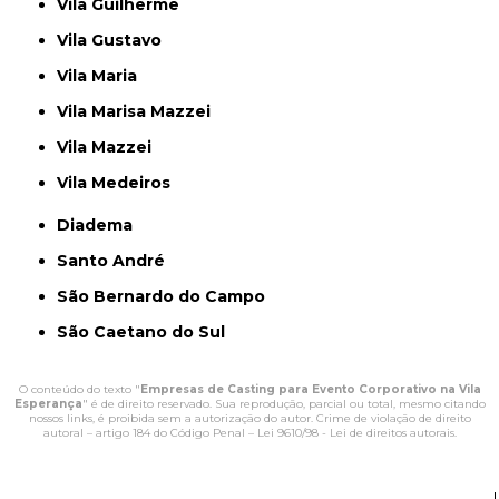
Vila Guilherme
Vila Gustavo
Vila Maria
Vila Marisa Mazzei
Vila Mazzei
Vila Medeiros
Diadema
Santo André
São Bernardo do Campo
São Caetano do Sul
O conteúdo do texto "
Empresas de Casting para Evento Corporativo na Vila
Esperança
" é de direito reservado. Sua reprodução, parcial ou total, mesmo citando
nossos links, é proibida sem a autorização do autor. Crime de violação de direito
autoral – artigo 184 do Código Penal –
Lei 9610/98 - Lei de direitos autorais
.