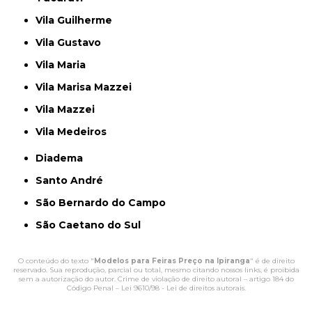
Vila Guilherme
Vila Gustavo
Vila Maria
Vila Marisa Mazzei
Vila Mazzei
Vila Medeiros
Diadema
Santo André
São Bernardo do Campo
São Caetano do Sul
O conteúdo do texto "
Modelos para Feiras Preço na Ipiranga
" é de direito
reservado. Sua reprodução, parcial ou total, mesmo citando nossos links, é proibida
sem a autorização do autor. Crime de violação de direito autoral – artigo 184 do
Código Penal –
Lei 9610/98 - Lei de direitos autorais
.