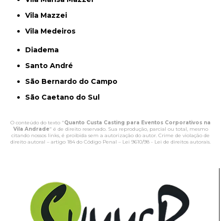
Vila Mazzei
Vila Medeiros
Diadema
Santo André
São Bernardo do Campo
São Caetano do Sul
O conteúdo do texto "
Quanto Custa Casting para Eventos Corporativos na
Vila Andrade
" é de direito reservado. Sua reprodução, parcial ou total, mesmo
citando nossos links, é proibida sem a autorização do autor. Crime de violação de
direito autoral – artigo 184 do Código Penal –
Lei 9610/98 - Lei de direitos autorais
.