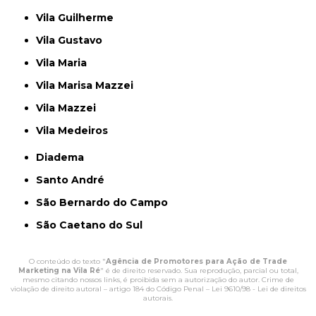
Vila Guilherme
Vila Gustavo
Vila Maria
Vila Marisa Mazzei
Vila Mazzei
Vila Medeiros
Diadema
Santo André
São Bernardo do Campo
São Caetano do Sul
O conteúdo do texto "
Agência de Promotores para Ação de Trade
Marketing na Vila Ré
" é de direito reservado. Sua reprodução, parcial ou total,
mesmo citando nossos links, é proibida sem a autorização do autor. Crime de
violação de direito autoral – artigo 184 do Código Penal –
Lei 9610/98 - Lei de direitos
autorais
.