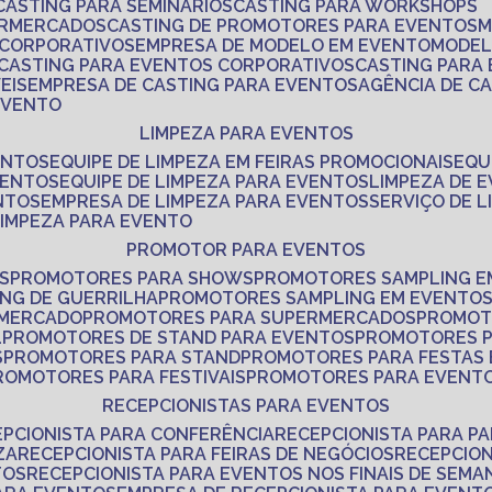
CASTING PARA SEMINÁRIOS
CASTING PARA WORKSHOPS
ERMERCADOS
CASTING DE PROMOTORES PARA EVENTOS
 CORPORATIVOS
EMPRESA DE MODELO EM EVENTO
MODE
CASTING PARA EVENTOS CORPORATIVOS
CASTING PARA
EIS
EMPRESA DE CASTING PARA EVENTOS
AGÊNCIA DE C
 EVENTO
LIMPEZA PARA EVENTOS
ENTOS
EQUIPE DE LIMPEZA EM FEIRAS PROMOCIONAIS
EQ
VENTOS
EQUIPE DE LIMPEZA PARA EVENTOS
LIMPEZA DE 
NTOS
EMPRESA DE LIMPEZA PARA EVENTOS
SERVIÇO DE 
LIMPEZA PARA EVENTO
PROMOTOR PARA EVENTOS
S
PROMOTORES PARA SHOWS
PROMOTORES SAMPLING E
ING DE GUERRILHA
PROMOTORES SAMPLING EM EVENTO
 MERCADO
PROMOTORES PARA SUPERMERCADOS
PROMOT
L
PROMOTORES DE STAND PARA EVENTOS
PROMOTORES 
S
PROMOTORES PARA STAND
PROMOTORES PARA FESTAS
PROMOTORES PARA FESTIVAIS
PROMOTORES PARA EVENT
RECEPCIONISTAS PARA EVENTOS
EPCIONISTA PARA CONFERÊNCIA
RECEPCIONISTA PARA P
ZA
RECEPCIONISTA PARA FEIRAS DE NEGÓCIOS
RECEPCIO
TOS
RECEPCIONISTA PARA EVENTOS NOS FINAIS DE SEMA