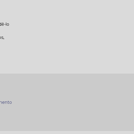
dê-lo
s,
mento