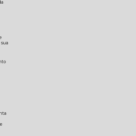
da
e
 sua
nto
nta
.
de