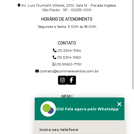
Av. Luiz Dumont Villares, 2210, Sala 12 - Parada Inglesa
São Paulo - SP - 02239-000
HORÁRIO DE ATENDIMENTO
Segunda à Sexta: 9:00h às 18:00h
CONTATO
(11) 3294-3164
(11) 3294-3160
(11) 99610-7791
contato@summereventos.com.br
MENU
HOME
Olá! Fale agora pelo WhatsApp
QUEM SOMOS
SERVIÇOS
CASTING
CONTATO
Insira seu telefone