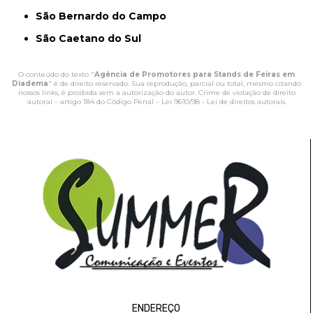
São Bernardo do Campo
São Caetano do Sul
O conteúdo do texto "
Agência de Promotores para Stands de Feiras em
Diadema
" é de direito reservado. Sua reprodução, parcial ou total, mesmo citando
nossos links, é proibida sem a autorização do autor. Crime de violação de direito
autoral – artigo 184 do Código Penal –
Lei 9610/98 - Lei de direitos autorais
.
ENDEREÇO