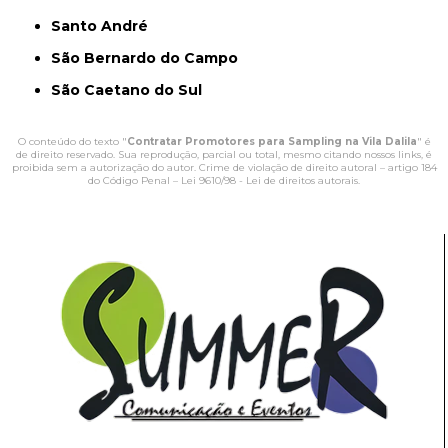
Santo André
São Bernardo do Campo
São Caetano do Sul
O conteúdo do texto "
Contratar Promotores para Sampling na Vila Dalila
" é
de direito reservado. Sua reprodução, parcial ou total, mesmo citando nossos links, é
proibida sem a autorização do autor. Crime de violação de direito autoral – artigo 184
do Código Penal –
Lei 9610/98 - Lei de direitos autorais
.