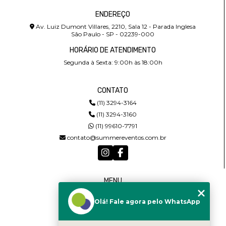
ENDEREÇO
Av. Luiz Dumont Villares, 2210, Sala 12 - Parada Inglesa
São Paulo - SP - 02239-000
HORÁRIO DE ATENDIMENTO
Segunda à Sexta: 9:00h às 18:00h
CONTATO
(11) 3294-3164
(11) 3294-3160
(11) 99610-7791
contato@summereventos.com.br
MENU
HOME
Olá! Fale agora pelo WhatsApp
QUEM SOMOS
SERVIÇOS
CASTING