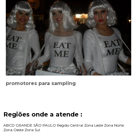
promotores para sampling
Regiões onde a atende :
ABCD
GRANDE SÃO PAULO
Região Central
Zona Leste
Zona Norte
Zona Oeste
Zona Sul