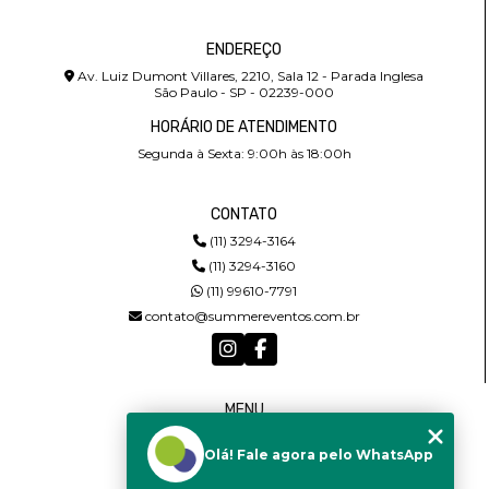
ENDEREÇO
Av. Luiz Dumont Villares, 2210, Sala 12 - Parada Inglesa
São Paulo - SP - 02239-000
HORÁRIO DE ATENDIMENTO
Segunda à Sexta: 9:00h às 18:00h
CONTATO
(11) 3294-3164
(11) 3294-3160
(11) 99610-7791
contato@summereventos.com.br
MENU
HOME
Olá! Fale agora pelo WhatsApp
QUEM SOMOS
SERVIÇOS