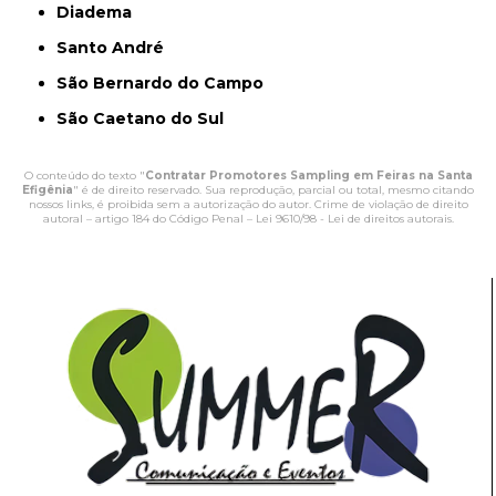
Diadema
Santo André
São Bernardo do Campo
São Caetano do Sul
O conteúdo do texto "
Contratar Promotores Sampling em Feiras na Santa
Efigênia
" é de direito reservado. Sua reprodução, parcial ou total, mesmo citando
nossos links, é proibida sem a autorização do autor. Crime de violação de direito
autoral – artigo 184 do Código Penal –
Lei 9610/98 - Lei de direitos autorais
.