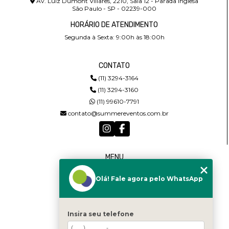
Av. Luiz Dumont Villares, 2210, Sala 12 - Parada Inglesa
São Paulo - SP - 02239-000
HORÁRIO DE ATENDIMENTO
Segunda à Sexta: 9:00h às 18:00h
CONTATO
(11) 3294-3164
(11) 3294-3160
(11) 99610-7791
contato@summereventos.com.br
MENU
HOME
Olá! Fale agora pelo WhatsApp
QUEM SOMOS
SERVIÇOS
CASTING
CONTATO
Insira seu telefone
CATEGORIAS