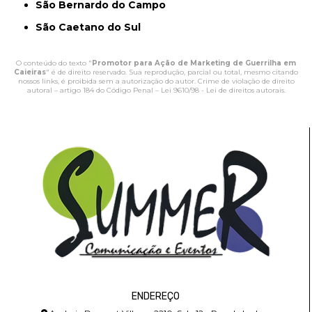
São Bernardo do Campo
São Caetano do Sul
O conteúdo do texto "
Promotor para Ação de Marketing de Guerrilha em
Caieiras
" é de direito reservado. Sua reprodução, parcial ou total, mesmo citando
nossos links, é proibida sem a autorização do autor. Crime de violação de direito
autoral – artigo 184 do Código Penal –
Lei 9610/98 - Lei de direitos autorais
.
ENDEREÇO