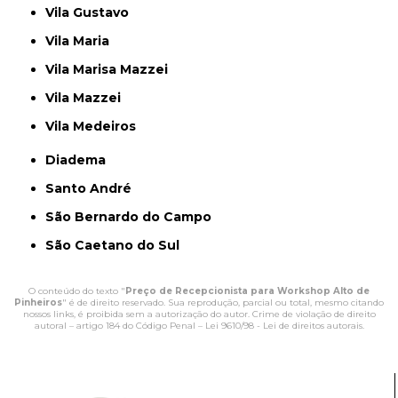
Vila Gustavo
Vila Maria
Vila Marisa Mazzei
Vila Mazzei
Vila Medeiros
Diadema
Santo André
São Bernardo do Campo
São Caetano do Sul
O conteúdo do texto "
Preço de Recepcionista para Workshop Alto de
Pinheiros
" é de direito reservado. Sua reprodução, parcial ou total, mesmo citando
nossos links, é proibida sem a autorização do autor. Crime de violação de direito
autoral – artigo 184 do Código Penal –
Lei 9610/98 - Lei de direitos autorais
.