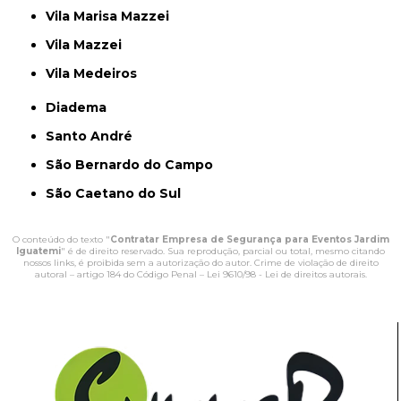
Vila Marisa Mazzei
Vila Mazzei
Vila Medeiros
Diadema
Santo André
São Bernardo do Campo
São Caetano do Sul
O conteúdo do texto "
Contratar Empresa de Segurança para Eventos Jardim
Iguatemi
" é de direito reservado. Sua reprodução, parcial ou total, mesmo citando
nossos links, é proibida sem a autorização do autor. Crime de violação de direito
autoral – artigo 184 do Código Penal –
Lei 9610/98 - Lei de direitos autorais
.