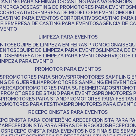
CASTING PARA SEMINÁRIOS
CASTING PARA WORKSHOPS
ERMERCADOS
CASTING DE PROMOTORES PARA EVENTOS
 CORPORATIVOS
EMPRESA DE MODELO EM EVENTO
MODE
CASTING PARA EVENTOS CORPORATIVOS
CASTING PARA
EIS
EMPRESA DE CASTING PARA EVENTOS
AGÊNCIA DE C
 EVENTO
LIMPEZA PARA EVENTOS
ENTOS
EQUIPE DE LIMPEZA EM FEIRAS PROMOCIONAIS
EQ
VENTOS
EQUIPE DE LIMPEZA PARA EVENTOS
LIMPEZA DE 
NTOS
EMPRESA DE LIMPEZA PARA EVENTOS
SERVIÇO DE 
LIMPEZA PARA EVENTO
PROMOTOR PARA EVENTOS
S
PROMOTORES PARA SHOWS
PROMOTORES SAMPLING E
ING DE GUERRILHA
PROMOTORES SAMPLING EM EVENTO
 MERCADO
PROMOTORES PARA SUPERMERCADOS
PROMOT
L
PROMOTORES DE STAND PARA EVENTOS
PROMOTORES 
S
PROMOTORES PARA STAND
PROMOTORES PARA FESTAS
PROMOTORES PARA FESTIVAIS
PROMOTORES PARA EVENT
RECEPCIONISTAS PARA EVENTOS
EPCIONISTA PARA CONFERÊNCIA
RECEPCIONISTA PARA P
ZA
RECEPCIONISTA PARA FEIRAS DE NEGÓCIOS
RECEPCIO
TOS
RECEPCIONISTA PARA EVENTOS NOS FINAIS DE SEMA