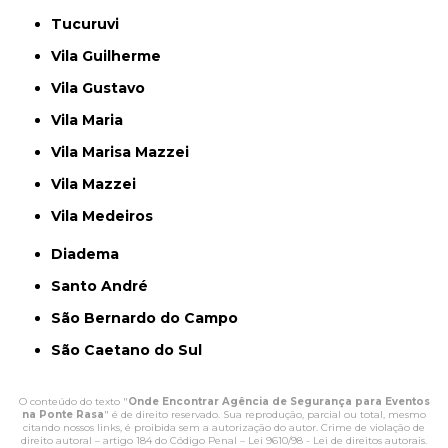
Tucuruvi
Vila Guilherme
Vila Gustavo
Vila Maria
Vila Marisa Mazzei
Vila Mazzei
Vila Medeiros
Diadema
Santo André
São Bernardo do Campo
São Caetano do Sul
O conteúdo do texto "
Onde Encontrar Agência de Segurança para Eventos
na Ponte Rasa
" é de direito reservado. Sua reprodução, parcial ou total, mesmo
citando nossos links, é proibida sem a autorização do autor. Crime de violação de
direito autoral – artigo 184 do Código Penal –
Lei 9610/98 - Lei de direitos autorais
.