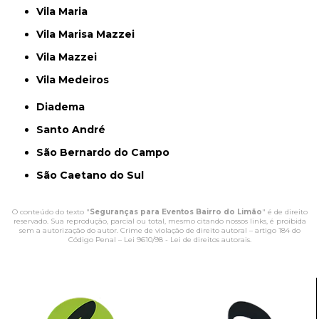
Vila Maria
Vila Marisa Mazzei
Vila Mazzei
Vila Medeiros
Diadema
Santo André
São Bernardo do Campo
São Caetano do Sul
O conteúdo do texto "
Seguranças para Eventos Bairro do Limão
" é de direito
reservado. Sua reprodução, parcial ou total, mesmo citando nossos links, é proibida
sem a autorização do autor. Crime de violação de direito autoral – artigo 184 do
Código Penal –
Lei 9610/98 - Lei de direitos autorais
.