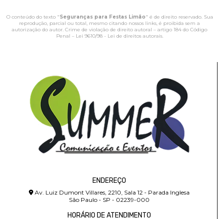
O conteúdo do texto "
Seguranças para Festas Limão
" é de direito reservado. Sua
reprodução, parcial ou total, mesmo citando nossos links, é proibida sem a
autorização do autor. Crime de violação de direito autoral – artigo 184 do Código
Penal –
Lei 9610/98 - Lei de direitos autorais
.
ENDEREÇO
Av. Luiz Dumont Villares, 2210, Sala 12 - Parada Inglesa
São Paulo - SP - 02239-000
HORÁRIO DE ATENDIMENTO