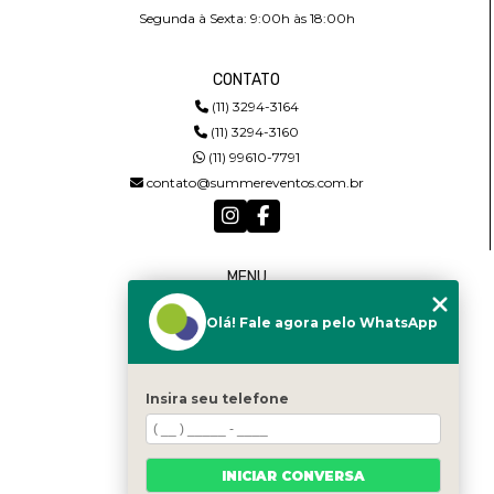
Segunda à Sexta: 9:00h às 18:00h
CONTATO
(11) 3294-3164
(11) 3294-3160
(11) 99610-7791
contato@summereventos.com.br
MENU
HOME
Olá! Fale agora pelo WhatsApp
QUEM SOMOS
SERVIÇOS
CASTING
CONTATO
Insira seu telefone
CATEGORIAS
MAPA DO SITE
INICIAR CONVERSA