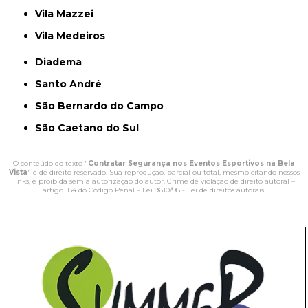
Vila Mazzei
Vila Medeiros
Diadema
Santo André
São Bernardo do Campo
São Caetano do Sul
O conteúdo do texto "
Contratar Segurança nos Eventos Esportivos na Bela
Vista
" é de direito reservado. Sua reprodução, parcial ou total, mesmo citando nossos
links, é proibida sem a autorização do autor. Crime de violação de direito autoral –
artigo 184 do Código Penal –
Lei 9610/98 - Lei de direitos autorais
.