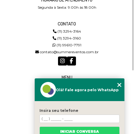
HORÁRIO DE ATENDIMENTO
Segunda à Sexta: 9:00h às 18:00h
CONTATO
(11) 3294-3164
(11) 3294-3160
(11) 99610-7791
contato@summereventos.com.br
MENU
HOME
Olá! Fale agora pelo WhatsApp
QUEM SOMOS
SERVIÇOS
CASTING
CONTATO
Insira seu telefone
CATEGORIAS
MAPA DO SITE
INICIAR CONVERSA