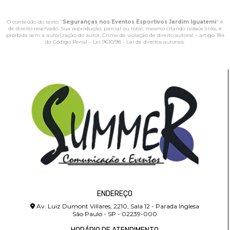
O conteúdo do texto "
Seguranças nos Eventos Esportivos Jardim Iguatemi
" é
de direito reservado. Sua reprodução, parcial ou total, mesmo citando nossos links, é
proibida sem a autorização do autor. Crime de violação de direito autoral – artigo 184
do Código Penal –
Lei 9610/98 - Lei de direitos autorais
.
ENDEREÇO
Av. Luiz Dumont Villares, 2210, Sala 12 - Parada Inglesa
São Paulo - SP - 02239-000