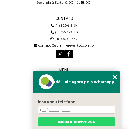
Segunda à Sexta: 9:00h às 18:00h
CONTATO
(11) 3294-3164
(11) 3294-3160
(11) 99610-7791
contato@summereventos.com.br
MENU
HOME
Olá! Fale agora pelo WhatsApp
QUEM SOMOS
SERVIÇOS
CASTING
CONTATO
Insira seu telefone
CATEGORIAS
MAPA DO SITE
INICIAR CONVERSA