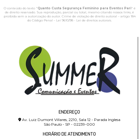
O conteúdo do texto "
Quanto Custa Segurança Feminino para Eventos Pari
" é
de direito reservado. Sua reprodução, parcial ou total, mesmo citando nossos links, é
proibida sem a autorização do autor. Crime de violação de direito autoral – artigo 184
do Código Penal –
Lei 9610/98 - Lei de direitos autorais
.
ENDEREÇO
Av. Luiz Dumont Villares, 2210, Sala 12 - Parada Inglesa
São Paulo - SP - 02239-000
HORÁRIO DE ATENDIMENTO