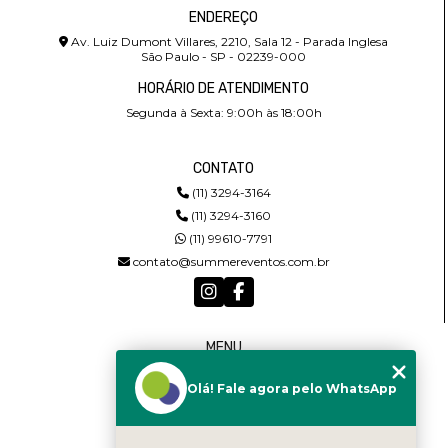
ENDEREÇO
Av. Luiz Dumont Villares, 2210, Sala 12 - Parada Inglesa
São Paulo - SP - 02239-000
HORÁRIO DE ATENDIMENTO
Segunda à Sexta: 9:00h às 18:00h
CONTATO
(11) 3294-3164
(11) 3294-3160
(11) 99610-7791
contato@summereventos.com.br
MENU
HOME
Olá! Fale agora pelo WhatsApp
QUEM SOMOS
SERVIÇOS
CASTING