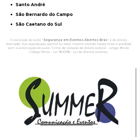
Santo André
São Bernardo do Campo
São Caetano do Sul
O conteúdo do texto "
Segurança em Eventos Abertos Brás
" é de direito
reservado. Sua reprodução, parcial ou total, mesmo citando nossos links, é proibida
sem a autorização do autor. Crime de violação de direito autoral – artigo 184 do
Código Penal –
Lei 9610/98 - Lei de direitos autorais
.